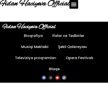
Fidan Haciyeva Official
Fidan Haciyeva Official
Bioqrafiya
İfalar və Tədbirlər
Musiqi Məktəbi
Şəkil Qalereyası
Televiziya proqramları
Opera Festivalı
Əlaqə