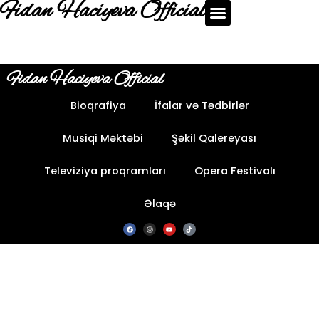
Fidan Haciyeva Official
Fidan Haciyeva Official
Bioqrafiya
İfalar və Tədbirlər
Musiqi Məktəbi
Şəkil Qalereyası
Televiziya proqramları
Opera Festivalı
Əlaqə