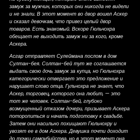
замуж за мужчин, которых они никогда не видели
и не знали. В этот момент во двор вошел Аскер
и сказал девочкам, что привез целый двор
товаров. Есть знакомый. Вскоре Гюльчохра
обещает не выходить замуж ни за кого, кроме
Аскера.
Асгар отправляет Сулеймана послом в дом
Султан-бея. Солтан-бей тут же соглашается
выдать свою дочь замуж за купца, но Гюльчохра
категорически отвергает это предложение и
нарушает слово отца. Гульчохра не знает, что
Аскер, торговец, которого она любит, — это
тот же человек. Солтан-бей, глубоко
возмущенный отказом дочери, призывает Аскера
поторопиться и начать подготовку к свадьбе.
Затем они насильно похищают Гюльчохру и
увозят ее в дом Аскера. Девушка почти доходит
до точки самоубийства, но в этот момент она